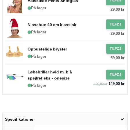
Halskæde Penis Shotglas
TILFØJ
På lager
29,00 kr
Nissehue 40 cm klassisk
TILFØJ
På lager
29,00 kr
Oppustelige bryster
TILFØJ
På lager
59,00 kr
Løbebriller hvid m. blå
TILFØJ
spejlrefleks - onesize
149,00 kr
199,00 kr
På lager
Specifikationer