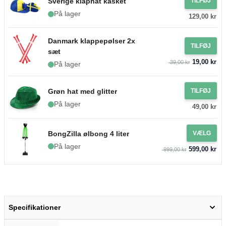
Sverige klaphat kasket
TILFØJ
På lager
129,00 kr
Danmark klappepølser 2x
TILFØJ
sæt
19,00 kr
39,00 kr
På lager
Grøn hat med glitter
TILFØJ
På lager
49,00 kr
BongZilla ølbong 4 liter
VÆLG
På lager
599,00 kr
999,00 kr
Specifikationer