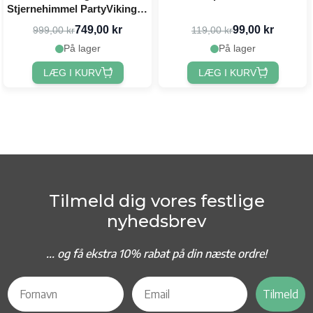
Stjernehimmel PartyVikings -
Officielle mål
749,00 kr
99,00 kr
999,00 kr
119,00 kr
På lager
På lager
LÆG I KURV
LÆG I KURV
Tilmeld dig vores festlige
nyhedsbrev
... og f
å ekstra 10% rabat på din næste ordre!
Tilmeld