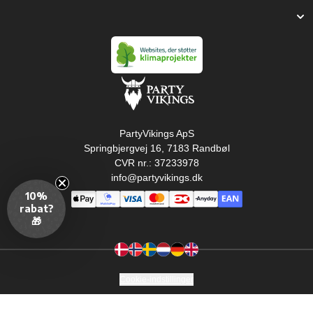
PartyVikings ApS
Springbjergvej 16, 7183 Randbøl
CVR nr.: 37233978
info@partyvikings.dk
10%
rabat?
🎁
Cookie-indstillinger
Copyright © PartyVikings ApS