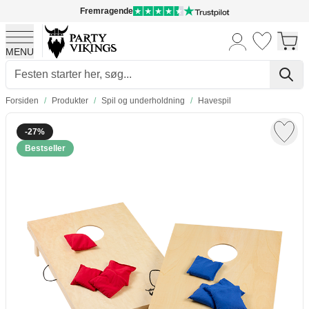
Fremragende
MENU
Skip to Content
Forsiden
/
Produkter
/
Spil og underholdning
/
Havespil
-27%
Bestseller