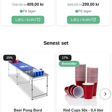
PartyVikings
409,00 kr
299,00 kr
759,00 kr
499,00 kr
På lager
På lager
LÆG I KURV
LÆG I KURV
Senest set
25%
17%
Bestseller
Beer Pong Bord
Red Cups 50x - 0,4 liter