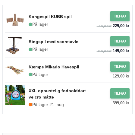
Kongespil KUBB spil
TILFØJ
På lager
229,00 kr
299,00 kr
Ringspil med scoretavle
TILFØJ
På lager
149,00 kr
199,00 kr
Kæmpe Mikado Havespil
TILFØJ
På lager
129,00 kr
XXL oppustelig fodbolddart
TILFØJ
velcro måtte
399,00 kr
På lager 21. aug.