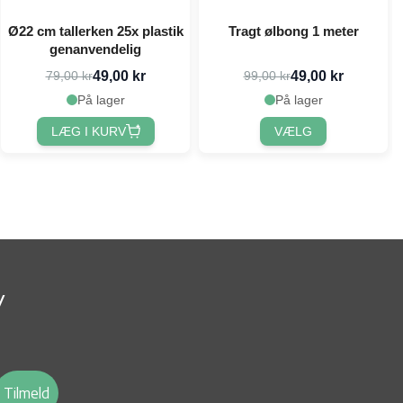
Ø22 cm tallerken 25x plastik
Tragt ølbong 1 meter
genanvendelig
49,00 kr
49,00 kr
79,00 kr
99,00 kr
På lager
På lager
LÆG I KURV
VÆLG
v
Tilmeld