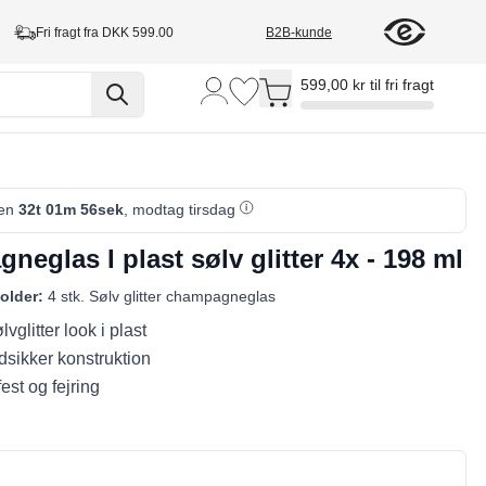
Fri fragt fra DKK 599.00
B2B-kunde
Toggle minicart, Cart is empty
599,00 kr til fri fragt
den
32t 01m 55sek
, modtag tirsdag
eglas I plast sølv glitter 4x - 198 ml
older:
4 stk. Sølv glitter champagneglas
vglitter look i plast
dsikker konstruktion
 fest og fejring