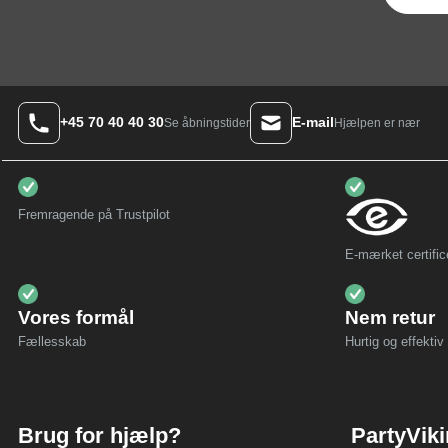
+45 70 40 40 30
E-mail
Hjælpen er nær
Se åbningstider
Fremragende på Trustpilot
E-mærket certific
Vores formål
Nem retur
Fællesskab
Hurtig og effektiv 
Brug for hjælp?
PartyVik