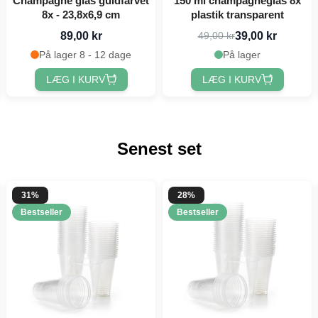
Champagne glas guldfarvet
150 ml champagneglas 8x
8x - 23,8x6,9 cm
plastik transparent
89,00 kr
39,00 kr
49,00 kr
På lager 8 - 12 dage
På lager
LÆG I KURV
LÆG I KURV
Senest set
31%
28%
Bestseller
Bestseller