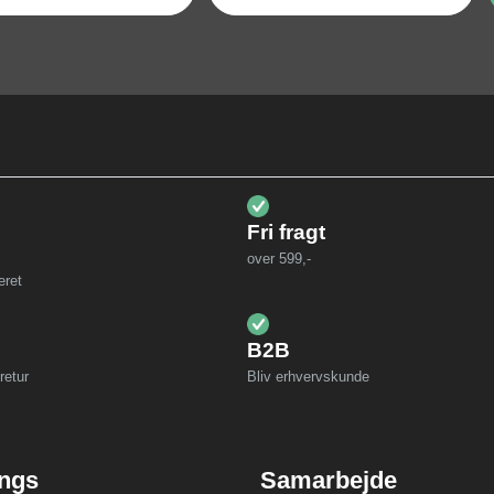
Fri fragt
over 599,-
eret
B2B
retur
Bliv erhvervskunde
ings
Samarbejde