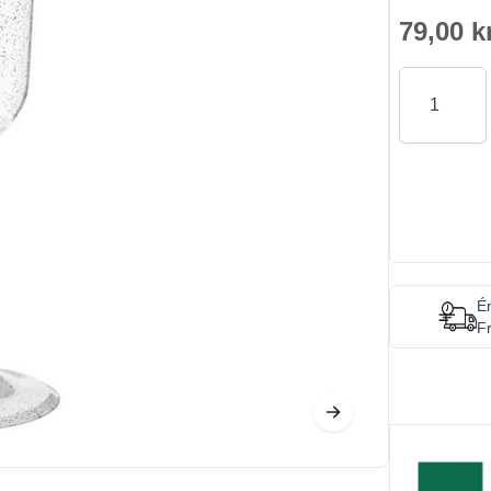
79,00 k
Antal
Én
Fr