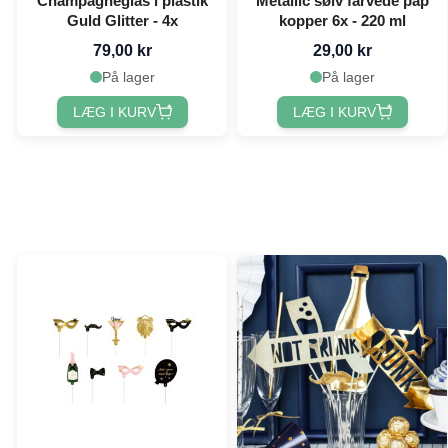
Champagneglas i plastik
Metallic sølv farvede pap
Guld Glitter - 4x
kopper 6x - 220 ml
79,00 kr
29,00 kr
På lager
På lager
LÆG I KURV
LÆG I KURV