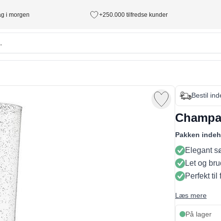
tag i morgen
+250.000 tilfredse kunder
Bestil in
Champagn
Pakken indeh
Elegant søl
Let og bru
Perfekt til
Læs mere
På lager