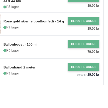
33 x 33 cm
19,00 kr
På lager
Rose gold stjerne bordkonfetti - 14 g
TILFØJ TIL ORDRE
På lager
19,00 kr
Ballonboost - 150 ml
TILFØJ TIL ORDRE
På lager
79,00 kr
Ballonbånd 2 meter
TILFØJ TIL ORDRE
På lager
29,00 kr
39,00 kr