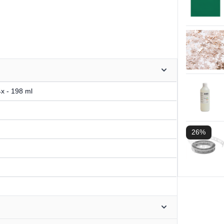
4x - 198 ml
26%