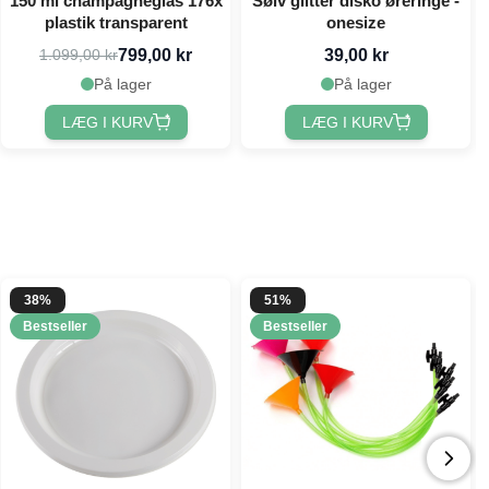
150 ml champagneglas 176x
Sølv glitter disko øreringe -
plastik transparent
onesize
799,00 kr
39,00 kr
1.099,00 kr
På lager
På lager
LÆG I KURV
LÆG I KURV
38%
51%
Bestseller
Bestseller