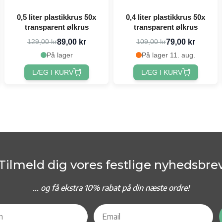
0,5 liter plastikkrus 50x
0,4 liter plastikkrus 50x
transparent ølkrus
transparent ølkrus
89,00 kr
79,00 kr
129,00 kr
109,00 kr
På lager
På lager 11. aug.
LÆG I KURV
LÆG I KURV
Tilmeld dig vores festlige nyhedsbre
... og f
å ekstra 10% rabat på din næste ordre!