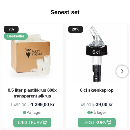
Senest set
7%
20%
Bestseller
0,5 liter plastikkrus 800x
6 cl skænkeprop
transparent ølkrus
1.399,00 kr
39,00 kr
1.499,00 kr
49,00 kr
På lager
På lager
LÆG I KURV
LÆG I KURV