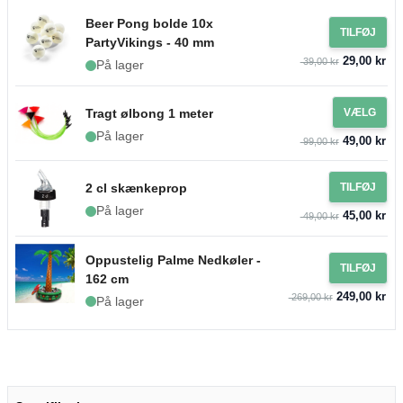
Beer Pong bolde 10x
TILFØJ
PartyVikings - 40 mm
29,00 kr
39,00 kr
På lager
Tragt ølbong 1 meter
VÆLG
På lager
49,00 kr
99,00 kr
2 cl skænkeprop
TILFØJ
På lager
45,00 kr
49,00 kr
Oppustelig Palme Nedkøler -
TILFØJ
162 cm
249,00 kr
269,00 kr
På lager