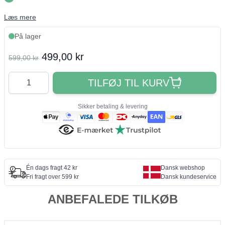
Læs mere
På lager
Final product price
499,00 kr
599,00 kr
Antal
TILFØJ TIL KURV
Sikker betaling & levering
Én dags fragt 42 kr
Dansk webshop
Fri fragt over 599 kr
Dansk kundeservice
ANBEFALEDE TILKØB