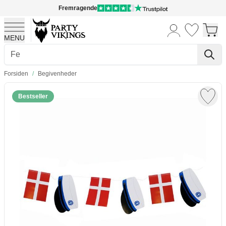
Fremragende
MENU
Skip to Content
Forsiden
/
Begivenheder
Bestseller