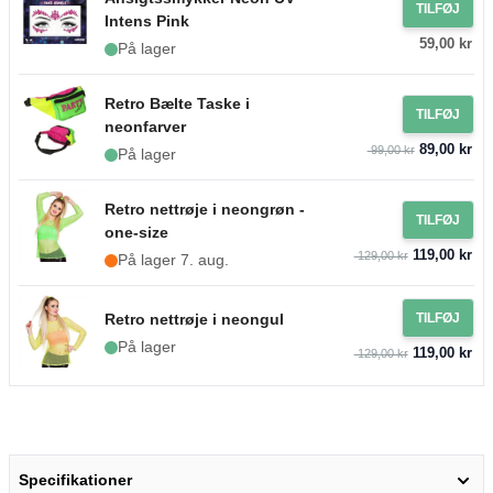
TILFØJ
Intens Pink
59,00 kr
På lager
Retro Bælte Taske i
TILFØJ
neonfarver
89,00 kr
99,00 kr
På lager
Retro nettrøje i neongrøn -
TILFØJ
one-size
119,00 kr
129,00 kr
På lager 7. aug.
Retro nettrøje i neongul
TILFØJ
På lager
119,00 kr
129,00 kr
Specifikationer