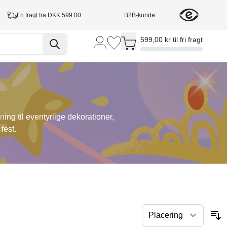
Fri fragt fra DKK 599.00
B2B-kunde
Toggle minicart, Cart is empty
599,00 kr til fri fragt
ng til eventyrlige dekorationer,
fest.