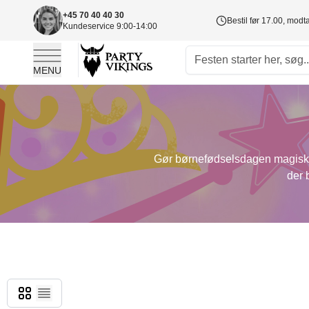
+45 70 40 40 30
Bestil før 17.00, mod
Kundeservice 9:00-14:00
MENU
Skip to Content
Gør børnefødselsdagen magisk me
der 
Gitter
Liste