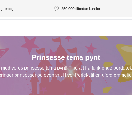
tag i morgen
+250.000 tilfredse kunder
Prinsesse tema pynt
d vores prinsesse tema pynt! Find alt fra funklende borddækni
bringer prinsesser og eventyr til live. Perfekt til en uforglemmelig 