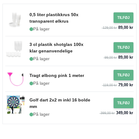
0,5 liter plastikkrus 50x
TILFØJ
transparent ølkrus
89,00 kr
129,00 kr
På lager
3 cl plastik shotglas 100x
TILFØJ
klar genanvendelige
89,00 kr
99,00 kr
På lager
Tragt ølbong pink 1 meter
TILFØJ
På lager
79,00 kr
119,00 kr
Golf dart 2x2 m inkl 16 bolde
TILFØJ
mm
349,00 kr
399,00 kr
På lager