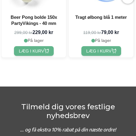
Beer Pong bolde 150x
Tragt ølbong blå 1 meter
PartyVikings - 40 mm
229,00 kr
79,00 kr
299,00 kr
119,00 kr
På lager
På lager
LÆG I KURV
LÆG I KURV
Tilmeld dig vores festlige
nyhedsbrev
... og f
å ekstra 10% rabat på din næste ordre!