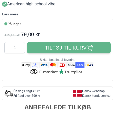
American high school vibe
Læs mere
På lager
Final product price
79,00 kr
119,00 kr
Antal
TILFØJ TIL KURV
Sikker betaling & levering
Én dags fragt 42 kr
Dansk webshop
Fri fragt over 599 kr
Dansk kundeservice
ANBEFALEDE TILKØB