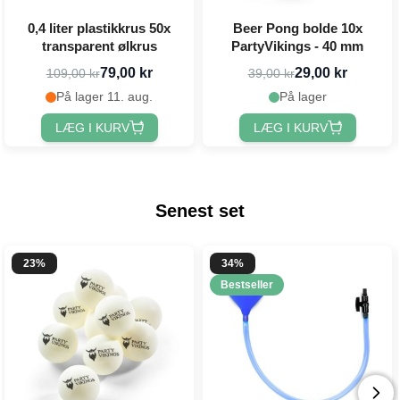
0,4 liter plastikkrus 50x
Beer Pong bolde 10x
transparent ølkrus
PartyVikings - 40 mm
79,00 kr
29,00 kr
109,00 kr
39,00 kr
På lager 11. aug.
På lager
LÆG I KURV
LÆG I KURV
Senest set
23%
34%
Bestseller