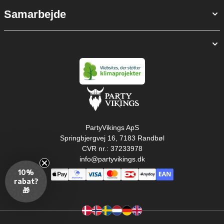
Samarbejde
PartyVikings ApS
Springbjergvej 16, 7183 Randbøl
CVR nr.: 37233978
info@partyvikings.dk
10%
rabat?
🎁