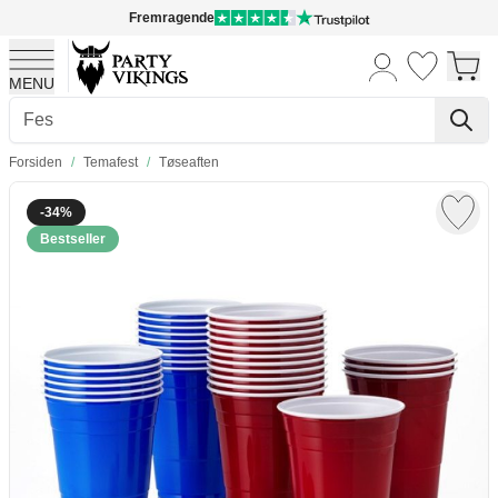
Fremragende
MENU
Skip to Content
Forsiden
/
Temafest
/
Tøseaften
-34%
Bestseller