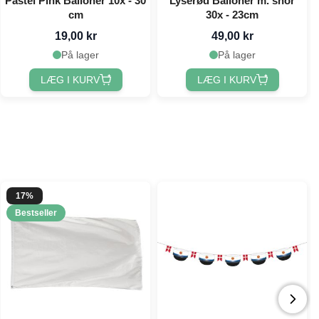
Pastel Pink Balloner 10x - 30
Lyserød Balloner m. snor
cm
30x - 23cm
19,00 kr
49,00 kr
På lager
På lager
LÆG I KURV
LÆG I KURV
17%
Bestseller