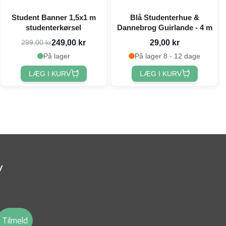
Student Banner 1,5x1 m
Blå Studenterhue &
studenterkørsel
Dannebrog Guirlande - 4 m
249,00 kr
29,00 kr
299,00 kr
På lager
På lager 8 - 12 dage
LÆG I KURV
LÆG I KURV
v
Tilmeld