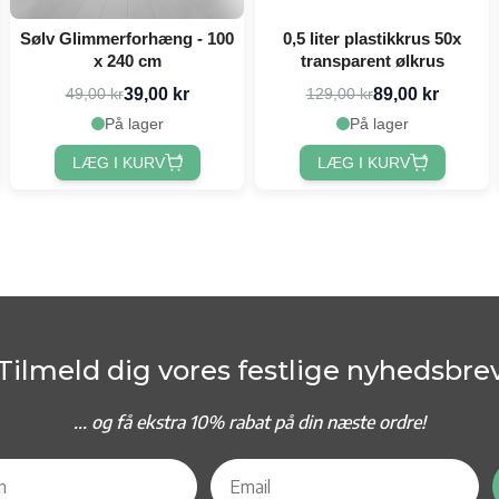
Sølv Glimmerforhæng - 100
0,5 liter plastikkrus 50x
x 240 cm
transparent ølkrus
39,00 kr
89,00 kr
49,00 kr
129,00 kr
På lager
På lager
LÆG I KURV
LÆG I KURV
Tilmeld dig vores festlige nyhedsbre
... og f
å ekstra 10% rabat på din næste ordre!