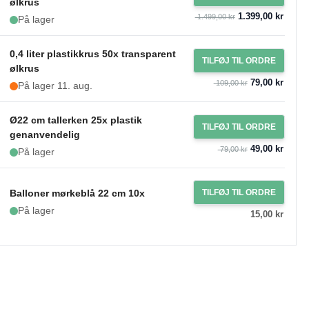
ølkrus
1.399,00 kr
1.499,00 kr
På lager
0,4 liter plastikkrus 50x transparent
TILFØJ TIL ORDRE
ølkrus
79,00 kr
109,00 kr
På lager 11. aug.
Ø22 cm tallerken 25x plastik
TILFØJ TIL ORDRE
genanvendelig
49,00 kr
79,00 kr
På lager
Balloner mørkeblå 22 cm 10x
TILFØJ TIL ORDRE
På lager
15,00 kr