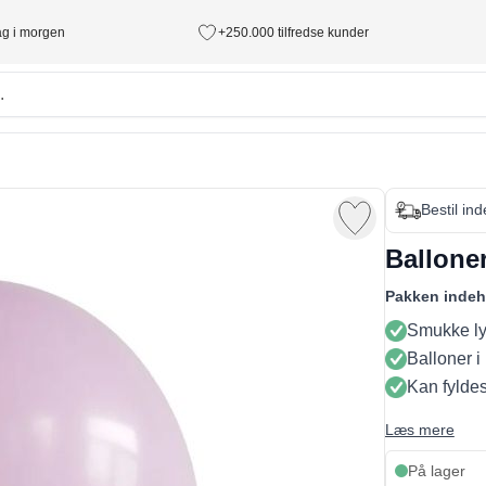
tag i morgen
+250.000 tilfredse kunder
Bestil in
Balloner
Pakken indeh
Smukke lys
Balloner i 
Kan fyldes
Læs mere
På lager