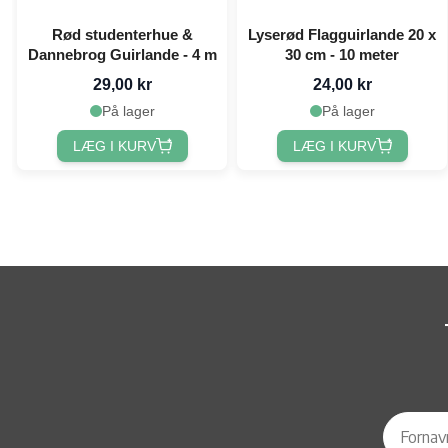
Rød studenterhue &
Lyserød Flagguirlande 20 x
Dannebrog Guirlande - 4 m
30 cm - 10 meter
29,00 kr
24,00 kr
På lager
På lager
LÆG I KURV
LÆG I KURV