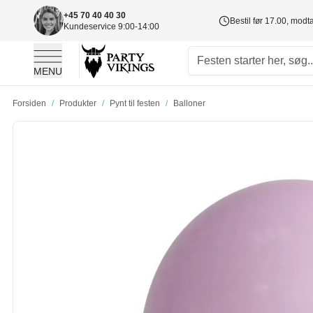
+45 70 40 40 30
Bestil før 17.00, mod
Kundeservice 9:00-14:00
MENU
Skip to Content
Forsiden
/
Produkter
/
Pynt til festen
/
Balloner