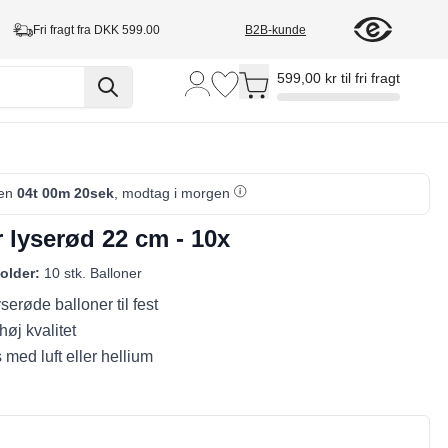
Fri fragt fra DKK 599.00
B2B-kunde
Toggle minicart, Cart is empty
599,00 kr til fri fragt
den
04t 00m 19sek
, modtag i morgen
 lyserød 22 cm - 10x
older:
10 stk. Balloner
erøde balloner til fest
høj kvalitet
 med luft eller hellium