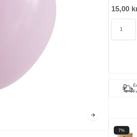
15,00 k
Antal
Én
Fr
7%