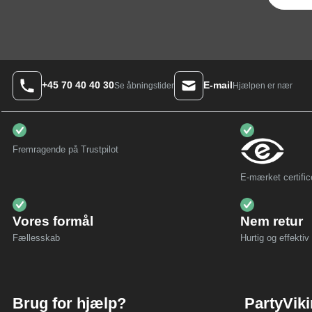
+45 70 40 40 30
E-mail
Hjælpen er nær
Se åbningstider
Fremragende på Trustpilot
E-mærket certific
Vores formål
Nem retur
Fællesskab
Hurtig og effektiv 
Brug for hjælp?
PartyVik