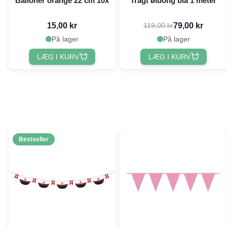
Balloner orange 22 cm 10x
Tragt ølbong blå 1 meter
15,00 kr
79,00 kr
119,00 kr
På lager
På lager
LÆG I KURV
LÆG I KURV
Bestseller