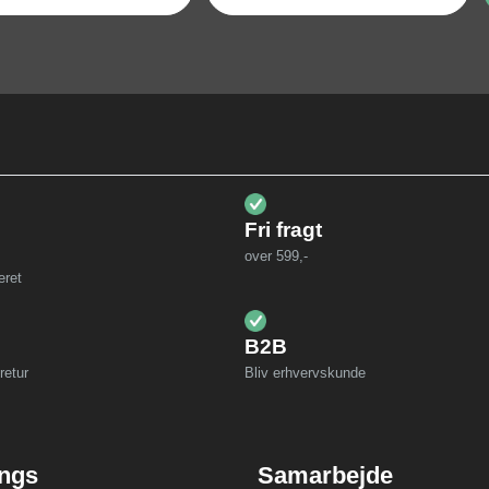
Fri fragt
over 599,-
eret
B2B
retur
Bliv erhvervskunde
ings
Samarbejde