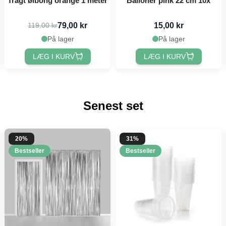
Tragt ølbong orange 1 meter
Balloner pink 22 cm 10x
79,00 kr
15,00 kr
119,00 kr
På lager
På lager
LÆG I KURV
LÆG I KURV
Senest set
20%
31%
Bestseller
Bestseller