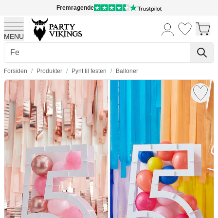
Fremragende
MENU
Skip to Content
Forsiden
/
Produkter
/
Pynt til festen
/
Balloner