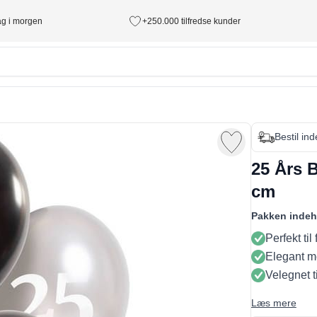
tag i morgen
+250.000 tilfredse kunder
Bestil in
25 Års B
cm
Pakken indeh
Perfekt til
Elegant me
Velegnet t
Læs mere