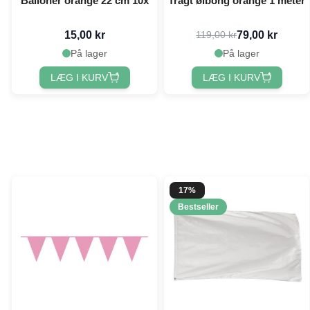
Balloner orange 22 cm 10x
Tragt ølbong orange 1 meter
15,00 kr
79,00 kr
119,00 kr
På lager
På lager
LÆG I KURV
LÆG I KURV
17%
Bestseller