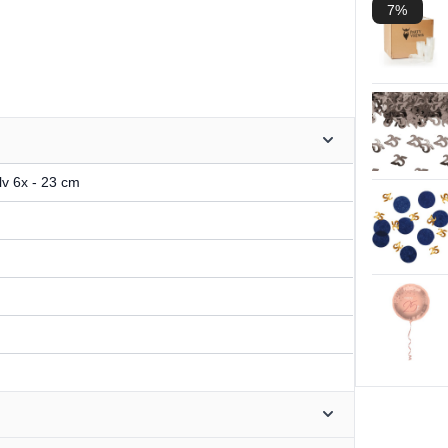
7%
lv 6x - 23 cm