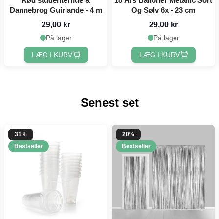
Rød studenterhue &
18 Års Balloner Metallic Sort
Dannebrog Guirlande - 4 m
Og Sølv 6x - 23 cm
29,00 kr
29,00 kr
På lager
På lager
LÆG I KURV
LÆG I KURV
Senest set
31%
20%
Bestseller
Bestseller