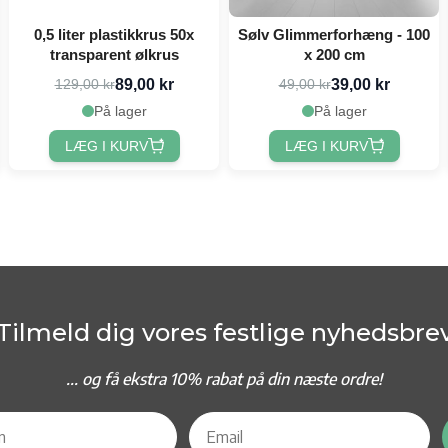
0,5 liter plastikkrus 50x
Sølv Glimmerforhæng - 100
transparent ølkrus
x 200 cm
89,00 kr
39,00 kr
129,00 kr
49,00 kr
På lager
På lager
LÆG I KURV
LÆG I KURV
Tilmeld dig vores festlige nyhedsbre
... og f
å ekstra 10% rabat på din næste ordre!