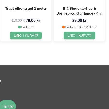
Tragt ølbong gul 1 meter
Blå Studenterhue &
Dannebrog Guirlande - 4 m
79,00 kr
29,00 kr
119,00 kr
På lager
På lager 8 - 12 dage
LÆG I KURV
LÆG I KURV
v
Tilmeld