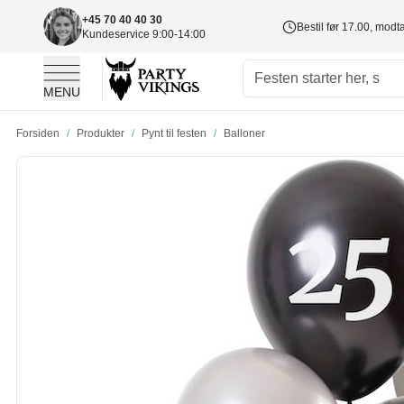
+45 70 40 40 30
Bestil før 17.00, mod
Kundeservice 9:00-14:00
MENU
Skip to Content
Forsiden
/
Produkter
/
Pynt til festen
/
Balloner