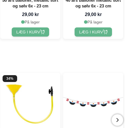
50 års balloner, metallic sort
40 års balloner metallic sort
og sølv 6x - 23 cm
og sølv 6x - 23 cm
29,00 kr
29,00 kr
På lager
På lager
LÆG I KURV
LÆG I KURV
34%