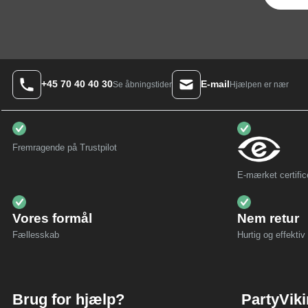
+45 70 40 40 30
E-mail
Hjælpen er nær
Se åbningstider
Fremragende på Trustpilot
E-mærket certific
Vores formål
Nem retur
Fællesskab
Hurtig og effektiv 
Brug for hjælp?
PartyVik