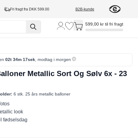
Fri fragt fra DKK 599.00
B2B-kunde
Toggle minicart, Cart is empty
599,00 kr til fri fragt
den
02t 34m 17sek
, modtag i morgen
alloner Metallic Sort Og Sølv 6x - 23
older:
6 stk. 25 års metallic balloner
 fotos
tallic look
il fødselsdag