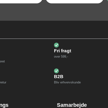
Fri fragt
over 599,-
eret
B2B
retur
Bliv erhvervskunde
ings
Samarbejde