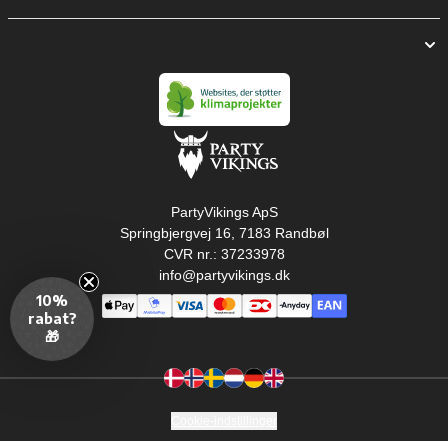
PartyVikings ApS
Springbjergvej 16, 7183 Randbøl
CVR nr.: 37233978
info@partyvikings.dk
10%
rabat?
🎁
Cookie-indstillinger