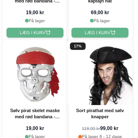
med rød bandana -
kaptajn hat
onesize
19,00 kr
69,00 kr
På lager
På lager
LÆG I KURV
LÆG I KURV
17%
Sølv pirat skelet maske
Sort pirathat med sølv
med rød bandana -
knapper
onesize
19,00 kr
99,00 kr
119,00 kr
På lager
På lager 8 - 12 dage