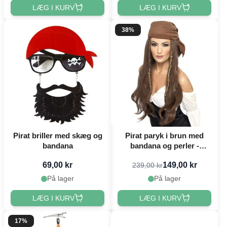
LÆG I KURV
LÆG I KURV
38%
Pirat briller med skæg og
Pirat paryk i brun med
bandana
bandana og perler -
onesize
69,00 kr
149,00 kr
239,00 kr
På lager
På lager
LÆG I KURV
LÆG I KURV
17%