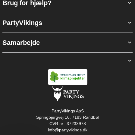
Brug for hjælp?
PartyVikings
Samarbejde
PartyVikings ApS
Springbjergvej 16, 7183 Randbøl
CVR nr.: 37233978
info@partyvikings.dk