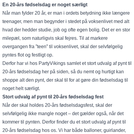
En 20-års fødselsdag er noget særligt
Når man fylder 20 år, er man i ordets betydning ikke længere
teenager, men man begynder i stedet på voksenlivet med alt
hvad der hedder studie, job og ofte egen bolig. Det er en stor
milepæl, som naturligvis skal fejres. Til at markere
overgangen fra ”teen” til voksenlivet, skal der selvfølgelig
pyntes flot og festligt op.
Derfor har vi hos PartyVikings samlet et stort udvalg af pynt til
20-års fødselsdag her på siden, så du nemt og hurtigt kan
shoppe alt den pynt, der skal til for at gøre din fødselsdag til
noget helt særligt.
Stort udvalg af pynt til 20-års fødselsdag fest
Når der skal holdes 20-års fødselsdagsfest, skal der
selvfølgelig ikke mangle noget – det gælder også, når det
kommer til pynten. Derfor finder du et stort udvalg af pynt til
20-års fødselsdag hos os. Vi har både balloner, guirlander,