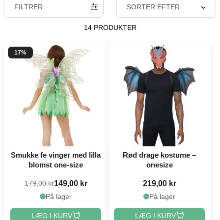
FILTRER
SORTER EFTER
14 PRODUKTER
17%
Smukke fe vinger med lilla
Rød drage kostume –
blomst one-size
onesize
149,00 kr
219,00 kr
179,00 kr
På lager
På lager
LÆG I KURV
LÆG I KURV