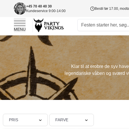
+45 70 40 40 30
Bestil før 17.00, mod
Kundeservice 9:00-14:00
MENU
Skip to Content
Klar til at erobre de syv have
legendariske våben og sværd vil få
PRIS
FARVE