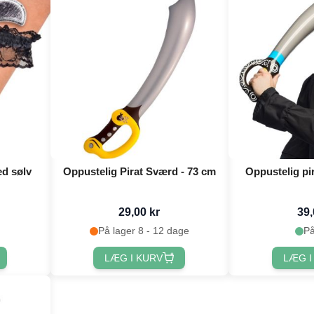
ed sølv
Oppustelig Pirat Sværd - 73 cm
Oppustelig pir
29,00 kr
39,
På lager 8 - 12 dage
På
LÆG I KURV
LÆG I