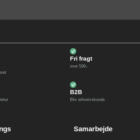
Fri fragt
over 599,-
eret
B2B
retur
Bliv erhvervskunde
ings
Samarbejde