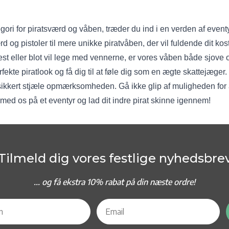
egori for piratsværd og våben, træder du ind i en verden af event
rd og pistoler til mere unikke piratvåben, der vil fuldende dit ko
est eller blot vil lege med vennerne, er vores våben både sjove o
erfekte piratlook og få dig til at føle dig som en ægte skattejæge
 sikkert stjæle opmærksomheden. Gå ikke glip af muligheden for at
ag med os på et eventyr og lad dit indre pirat skinne igennem!
Tilmeld dig vores festlige nyhedsbre
... og f
å ekstra 10% rabat på din næste ordre!