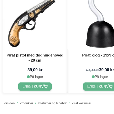
Pirat pistol med dødningehoved
Pirat krog - 19x9 
- 28 cm
39,00 kr
39,00 kr
49,00 kr
På lager
På lager
LÆG I KURV
LÆG I KURV
Forsiden
/
Produkter
/
Kostumer og tilbehør
/
Pirat kostumer