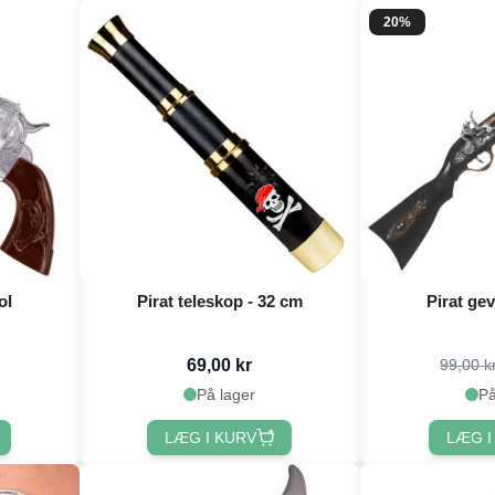
20%
ol
Pirat teleskop - 32 cm
Pirat ge
69,00 kr
99,00 k
På lager
På
LÆG I KURV
LÆG I