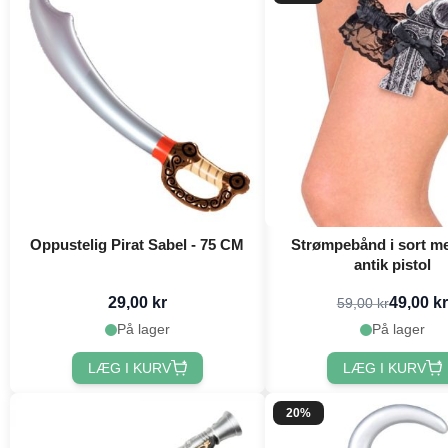
Oppustelig Pirat Sabel - 75 CM
Strømpebånd i sort m
antik pistol
29,00 kr
49,00 kr
59,00 kr
På lager
På lager
LÆG I KURV
LÆG I KURV
20%