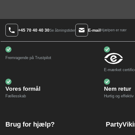
+45 70 40 40 30
E-mail
Hjælpen er nær
Se åbningstider
Fremragende på Trustpilot
E-mærket certific
Vores formål
Nem retur
Fællesskab
Hurtig og effektiv 
Brug for hjælp?
PartyVik