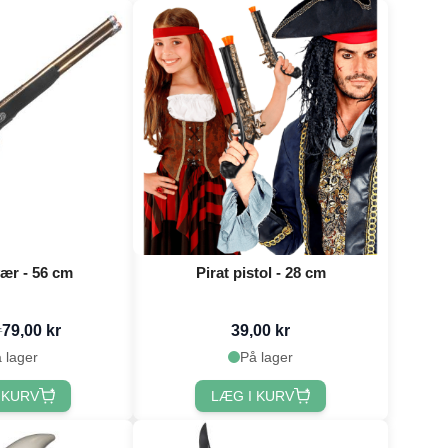
vær - 56 cm
Pirat pistol - 28 cm
79,00 kr
39,00 kr
r
 lager
På lager
 KURV
LÆG I KURV