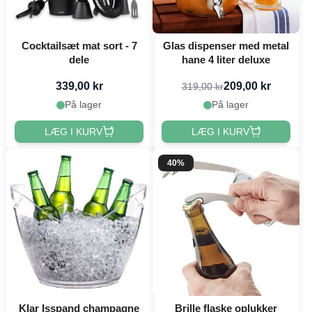
Cocktailsæt mat sort - 7
Glas dispenser med metal
dele
hane 4 liter deluxe
339,00 kr
209,00 kr
319,00 kr
På lager
På lager
LÆG I KURV
LÆG I KURV
40%
Klar Isspand champagne
Brille flaske oplukker