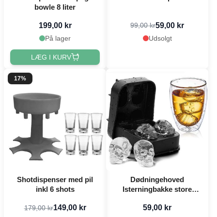
bowle 8 liter
199,00 kr
59,00 kr
99,00 kr
På lager
Udsolgt
LÆG I KURV
17%
Shotdispenser med pil
Dødningehoved
inkl 6 shots
Isterningbakke store
isterninger
149,00 kr
59,00 kr
179,00 kr