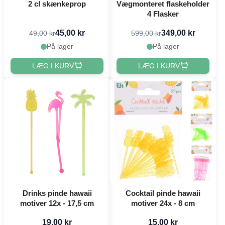
2 cl skænkeprop
Vægmonteret flaskeholder
4 Flasker
45,00 kr
349,00 kr
49,00 kr
599,00 kr
På lager
På lager
LÆG I KURV
LÆG I KURV
Drinks pinde hawaii
Cocktail pinde hawaii
motiver 12x - 17,5 cm
motiver 24x - 8 cm
19,00 kr
15,00 kr