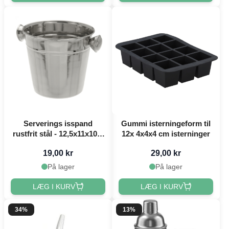
Serverings isspand
Gummi isterningeform til
rustfrit stål - 12,5x11x10,5
12x 4x4x4 cm isterninger
cm
19,00 kr
29,00 kr
På lager
På lager
LÆG I KURV
LÆG I KURV
34%
13%