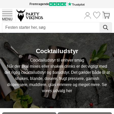
Fremragende
MENU
Skip to Content
Cocktailudstyr
Cocktailudstyr til enhver smag
Når der skal mixes eller shakes drinks er det vigtigt med
det rigtig cocktailudstyr og barudstyr. Det gælder både til at
shakes, blande, dosere, frugt pressere, garnish
dispensere, muddlere, glas rimmere og meget mere. Se
vores udvalg her