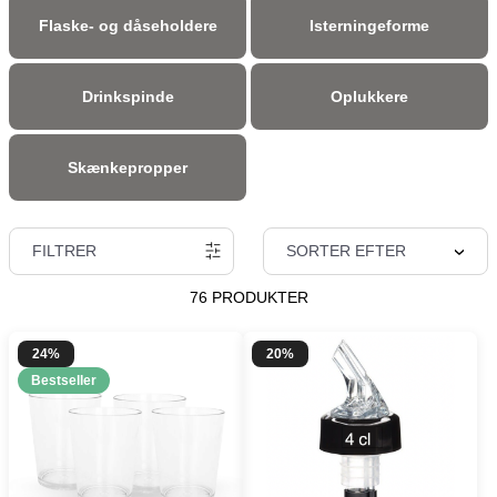
Flaske- og dåseholdere
Isterningeforme
Drinkspinde
Oplukkere
Skænkepropper
FILTRER
SORTER EFTER
76 PRODUKTER
24%
20%
Bestseller