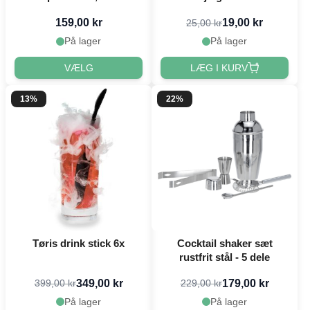
159,00 kr
19,00 kr
25,00 kr
På lager
På lager
VÆLG
LÆG I KURV
13%
22%
Tøris drink stick 6x
Cocktail shaker sæt
rustfrit stål - 5 dele
349,00 kr
179,00 kr
399,00 kr
229,00 kr
På lager
På lager