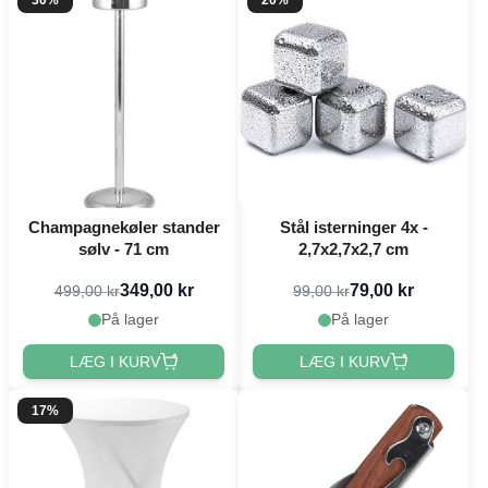
30%
20%
Champagnekøler stander
Stål isterninger 4x -
sølv - 71 cm
2,7x2,7x2,7 cm
349,00 kr
79,00 kr
499,00 kr
99,00 kr
På lager
På lager
LÆG I KURV
LÆG I KURV
17%