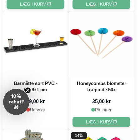
LÆG I KURV
LÆG I KURV
Barmåtte sort PVC -
Honeycombs blomster
60x8x1 cm
træpinde 50x
10%
79,00 kr
35,00 kr
rabat?
🎁
Udsolgt
På lager
LÆG I KURV
14%