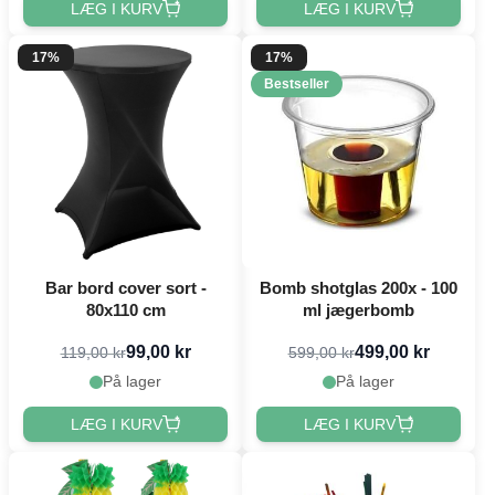
LÆG I KURV
LÆG I KURV
17%
17%
Bestseller
Bar bord cover sort -
Bomb shotglas 200x - 100
80x110 cm
ml jægerbomb
99,00 kr
499,00 kr
119,00 kr
599,00 kr
På lager
På lager
LÆG I KURV
LÆG I KURV