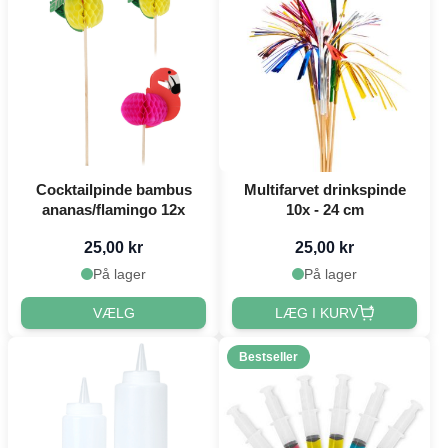
Cocktailpinde bambus
Multifarvet drinkspinde
ananas/flamingo 12x
10x - 24 cm
25,00 kr
25,00 kr
På lager
På lager
VÆLG
LÆG I KURV
Bestseller