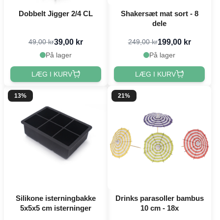
Dobbelt Jigger 2/4 CL
Shakersæt mat sort - 8
dele
39,00 kr
199,00 kr
49,00 kr
249,00 kr
På lager
På lager
LÆG I KURV
LÆG I KURV
13%
21%
Silikone isterningbakke
Drinks parasoller bambus
5x5x5 cm isterninger
10 cm - 18x