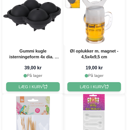
Gummi kugle
Øl oplukker m. magnet -
isterningeform 4x dia. 7
4,5x4x9,5 cm
cm
39,00 kr
19,00 kr
På lager
På lager
LÆG I KURV
LÆG I KURV