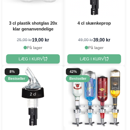
3 cl plastik shotglas 20x
4 cl skænkeprop
klar genanvendelige
19,00 kr
39,00 kr
25,00 kr
49,00 kr
På lager
På lager
LÆG I KURV
LÆG I KURV
8%
42%
Bestseller
Bestseller