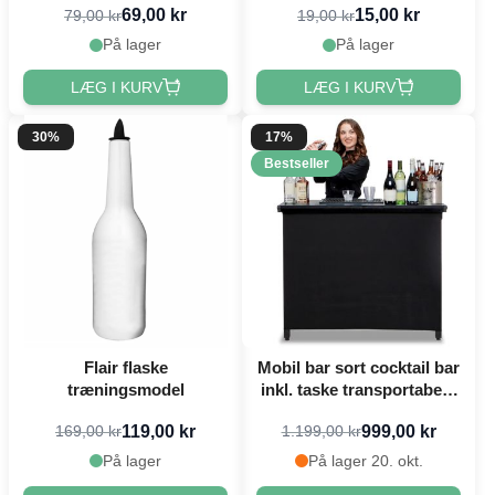
69,00 kr
15,00 kr
79,00 kr
19,00 kr
På lager
På lager
LÆG I KURV
LÆG I KURV
30%
17%
Bestseller
Flair flaske
Mobil bar sort cocktail bar
træningsmodel
inkl. taske transportabel -
115x100 cm
119,00 kr
999,00 kr
169,00 kr
1.199,00 kr
På lager
På lager 20. okt.