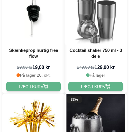
Skænkeprop hurtig free
Cocktail shaker 750 ml - 3
flow
dele
19,00 kr
129,00 kr
29,00 kr
149,00 kr
På lager 20. okt.
På lager
LÆG I KURV
LÆG I KURV
33%