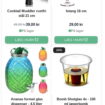
Cocktail Muddler rustfri
Istang 16 cm
stål 21 cm
39,00 kr
29,00 kr
49,00 kr
På lager
På lager
LÆG I KURV
LÆG I KURV
24%
Ananas formet glas
Bomb Shotglas 4x - 100
dispenser - 4,5 liter
ml jægerbomb