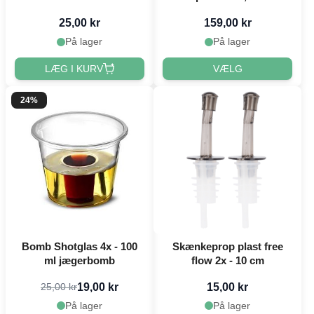
25,00 kr
159,00 kr
På lager
På lager
LÆG I KURV
VÆLG
24%
Bomb Shotglas 4x - 100
Skænkeprop plast free
ml jægerbomb
flow 2x - 10 cm
19,00 kr
15,00 kr
25,00 kr
På lager
På lager