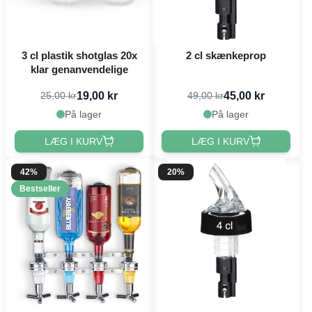
3 cl plastik shotglas 20x
2 cl skænkeprop
klar genanvendelige
19,00 kr
45,00 kr
25,00 kr
49,00 kr
På lager
På lager
LÆG I KURV
LÆG I KURV
42%
20%
Bestseller