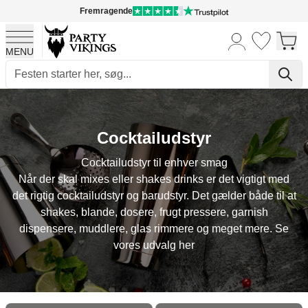
Fremragende
MENU
Skip to Content
Cocktailudstyr
Cocktailudstyr til enhver smag
Når der skal mixes eller shakes drinks er det vigtigt med
det rigtig cocktailudstyr og barudstyr. Det gælder både til at
shakes, blande, dosere, frugt pressere, garnish
dispensere, muddlere, glas rimmere og meget mere. Se
vores udvalg her