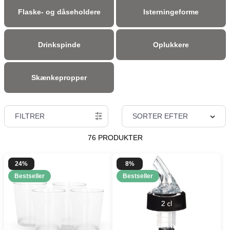
Flaske- og dåseholdere
Isterningeforme
Drinkspinde
Oplukkere
Skænkepropper
FILTRER
SORTER EFTER
76 PRODUKTER
24%
8%
Bestseller
Bestseller