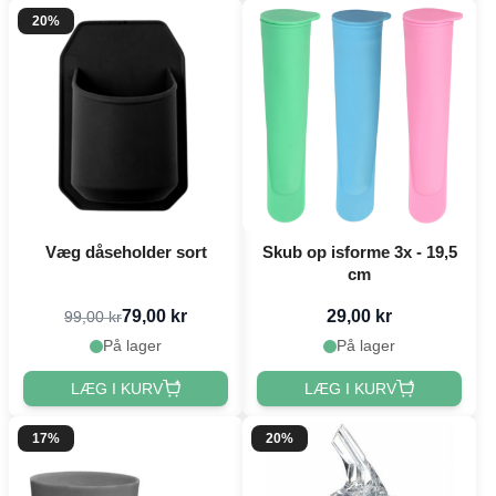
20%
Væg dåseholder sort
Skub op isforme 3x - 19,5
cm
79,00 kr
29,00 kr
99,00 kr
På lager
På lager
LÆG I KURV
LÆG I KURV
17%
20%