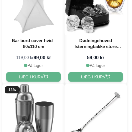
Bar bord cover hvid -
Dødningehoved
80x110 cm
Isterningbakke store
isterninger
99,00 kr
59,00 kr
119,00 kr
På lager
På lager
LÆG I KURV
LÆG I KURV
13%