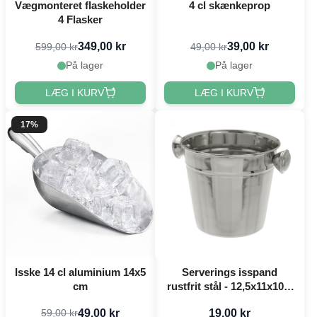
Vægmonteret flaskeholder
4 cl skænkeprop
4 Flasker
349,00 kr
39,00 kr
599,00 kr
49,00 kr
På lager
På lager
LÆG I KURV
LÆG I KURV
17%
Isske 14 cl aluminium 14x5
Serverings isspand
cm
rustfrit stål - 12,5x11x10,5
cm
49,00 kr
19,00 kr
59,00 kr