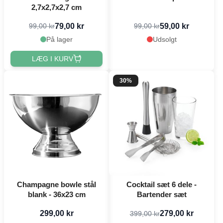
2,7x2,7x2,7 cm
79,00 kr
59,00 kr
99,00 kr
99,00 kr
På lager
Udsolgt
LÆG I KURV
30%
Champagne bowle stål
Cocktail sæt 6 dele -
blank - 36x23 cm
Bartender sæt
299,00 kr
279,00 kr
399,00 kr