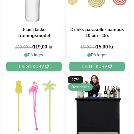
Flair flaske
Drinks parasoller bambus
træningsmodel
10 cm - 18x
119,00 kr
15,00 kr
169,00 kr
19,00 kr
På lager
På lager
LÆG I KURV
LÆG I KURV
17%
Bestseller