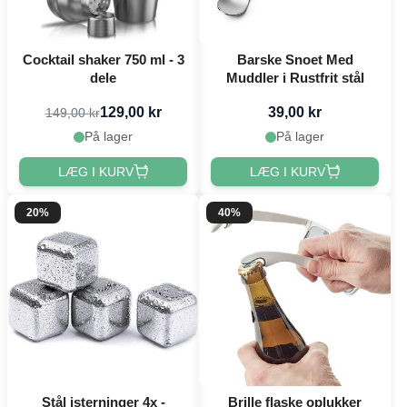
Cocktail shaker 750 ml - 3
Barske Snoet Med
dele
Muddler i Rustfrit stål
129,00 kr
39,00 kr
149,00 kr
På lager
På lager
LÆG I KURV
LÆG I KURV
20%
40%
Stål isterninger 4x -
Brille flaske oplukker