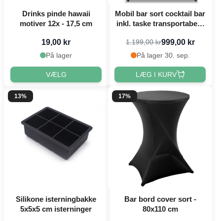
Drinks pinde hawaii
Mobil bar sort cocktail bar
motiver 12x - 17,5 cm
inkl. taske transportabel -
115x100 cm
19,00 kr
999,00 kr
1.199,00 kr
På lager
På lager 30. sep.
VÆLG
LÆG I KURV
13%
17%
Silikone isterningbakke
Bar bord cover sort -
5x5x5 cm isterninger
80x110 cm