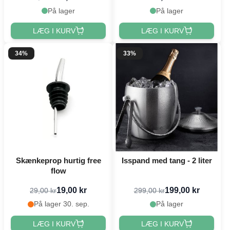
På lager
På lager
LÆG I KURV
LÆG I KURV
34%
33%
Skænkeprop hurtig free
Isspand med tang - 2 liter
flow
19,00 kr
199,00 kr
29,00 kr
299,00 kr
På lager 30. sep.
På lager
LÆG I KURV
LÆG I KURV