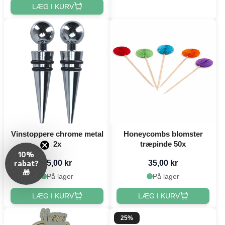
LÆG I KURV
Vinstoppere chrome metal
Honeycombs blomster
2x
træpinde 50x
10%
35,00 kr
35,00 kr
rabat?
🎁
På lager
På lager
LÆG I KURV
LÆG I KURV
25%