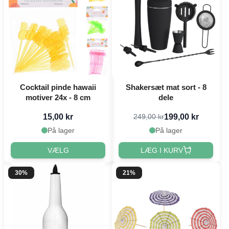
Cocktail pinde hawaii
Shakersæt mat sort - 8
motiver 24x - 8 cm
dele
15,00 kr
199,00 kr
249,00 kr
På lager
På lager
VÆLG
LÆG I KURV
30%
21%