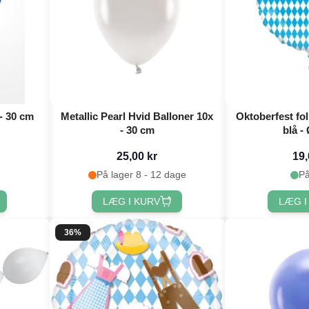
- 30 cm
Metallic Pearl Hvid Balloner 10x
Oktoberfest fol
- 30 cm
25,00 kr
19,
På lager 8 - 12 dage
På
LÆG I KURV
LÆG I
36%