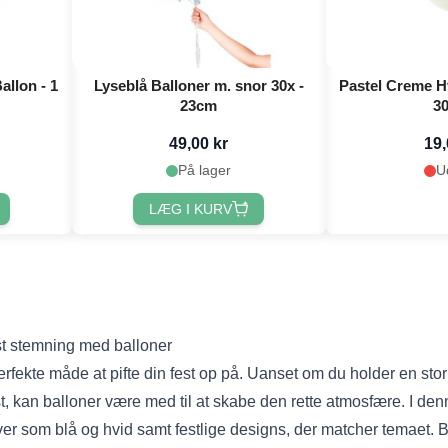
llon - 1
Lyseblå Balloner m. snor 30x -
Pastel Creme Hv
23cm
3
49,00 kr
19,
På lager
U
LÆG I KURV
st stemning med balloner
erfekte måde at pifte din fest op på. Uanset om du holder en sto
kan balloner være med til at skabe den rette atmosfære. I denn
rver som blå og hvid samt festlige designs, der matcher temaet