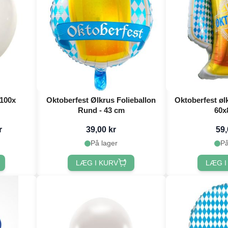
 100x
Oktoberfest Ølkrus Folieballon
Oktoberfest ølk
Rund - 43 cm
60x
r
39,00 kr
59,
På lager
På
LÆG I KURV
LÆG I