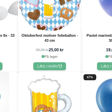
e 8x - 33
Oktoberfest motiver folieballon -
Pastel marineb
43 cm
3
25,00 kr
19,
39,00 kr
På lager
På
LÆG I KURV
LÆG I
47%