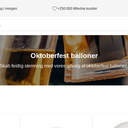
tag i morgen
+250.000 tilfredse kunder
Oktoberfest balloner
Skab festlig stemning med vores udvalg af oktoberfest balloner