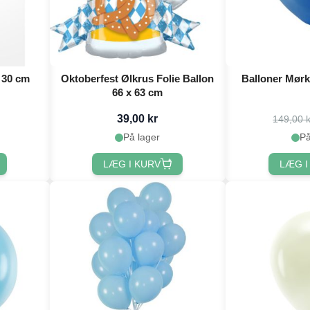
- 30 cm
Oktoberfest Ølkrus Folie Ballon
Balloner Mørk
66 x 63 cm
39,00 kr
149,00 k
På lager
På
LÆG I KURV
LÆG I