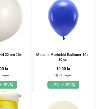
vid 22 cm 10x
Metallic Mørkeblå Balloner 10x -
30 cm
00 kr
19,00 kr
 lager
På lager
 KURV
LÆG I KURV