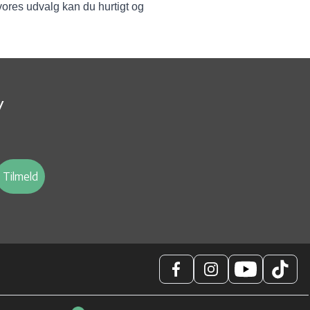
vores udvalg kan du hurtigt og
v
Tilmeld