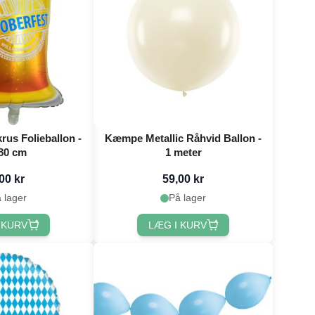
rus Folieballon -
Kæmpe Metallic Råhvid Ballon -
80 cm
1 meter
00 kr
59,00 kr
 lager
På lager
 KURV
LÆG I KURV