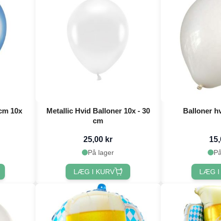
 cm 10x
Metallic Hvid Balloner 10x - 30
Balloner h
cm
25,00 kr
15,
På lager
På
LÆG I KURV
LÆG I