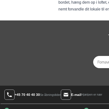
bordet, hæng dem op i loftet,
nemt forvandle dit lokale til
+45 70 40 40 30
E-mail
Hjælpen er nær
Se åbningstider