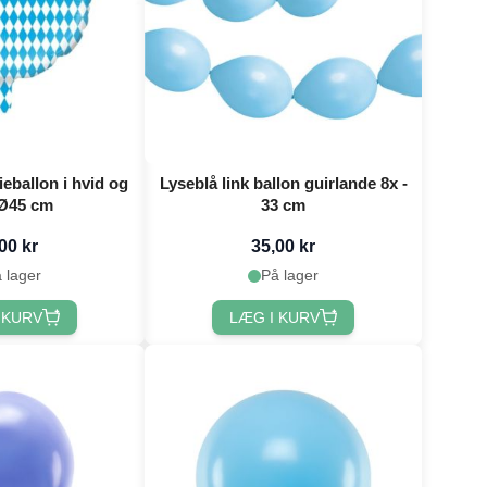
ieballon i hvid og
Lyseblå link ballon guirlande 8x -
blå - Ø45 cm
33 cm
00 kr
35,00 kr
 lager
På lager
 KURV
LÆG I KURV